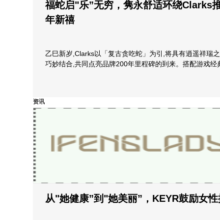
福蛇启"乐”无穷，隽永舒适环绕Clarks
年新禧
乙巳新岁,Clarks以「复古贪吃蛇」为引,将具有逍遥祥
巧妙结合,共同点亮品牌200年里程碑的到来。搭配游戏经
资讯
从"她健康”到"她美丽”，KEYR鼓励女