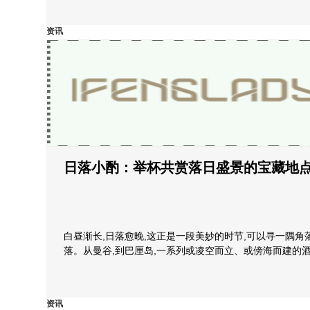
资讯
日落小酌：举杯共赏落日盛景的宝藏地
白昼渐长,日落愈晚,这正是一段美妙的时节,可以寻一隅角
落。从曼谷,到巴厘岛,一系列或凌空而立、或傍海而建的酒
资讯