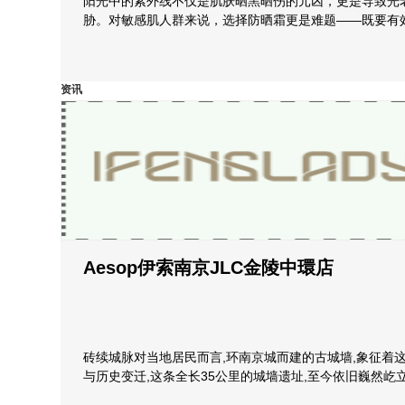
阳光中的紫外线不仅是肌肤晒黑晒伤的元凶，更是导致光
胁。对敏感肌人群来说，选择防晒霜更是难题——既要有
资讯
Aesop伊索南京JLC金陵中環店
砖续城脉对当地居民而言,环南京城而建的古城墙,象征着
与历史变迁,这条全长35公里的城墙遗址,至今依旧巍然屹立