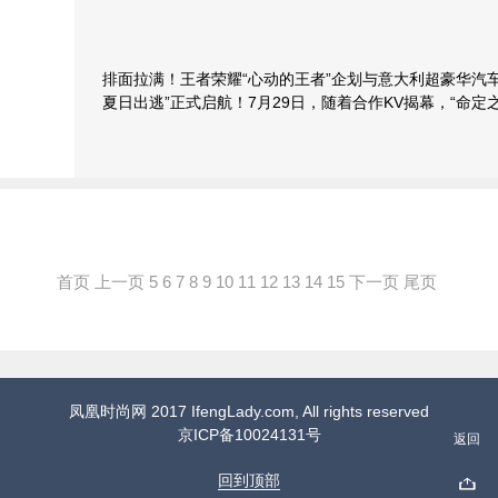
排面拉满！王者荣耀“心动的王者”企划与意大利超豪华汽
夏日出逃”正式启航！7月29日，随着合作KV揭幕，“命定
首页
上一页
5
6
7
8
9
10
11
12
13
14
15
下一页
尾页
凤凰时尚网 2017 IfengLady.com, All rights reserved
京ICP备10024131号
返回
回到顶部