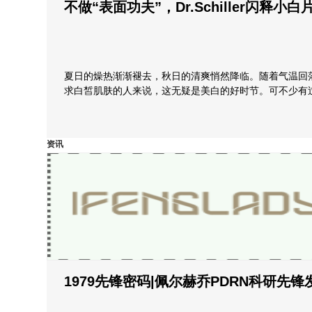
不做“表面功夫”，Dr.Schiller闪释
夏日的燥热渐渐褪去，秋日的清爽悄然降临。随着气温回
求白皙肌肤的人来说，这无疑是美白的好时节。可不少有
资讯
1979先锋密码|佩尔赫乔PDRN科研先