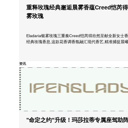
重释玫瑰经典邂逅晨雾香蕴Creed恺芮得倾
雾玫瑰
Eladaria银雾玫瑰三重奏Creed恺芮得欣然呈献全新女士香
经典玫瑰香息,这款花香调香氛融汇现代香艺,精准捕捉晨
资讯
"命定之约”升级！玛莎拉蒂专属座驾助